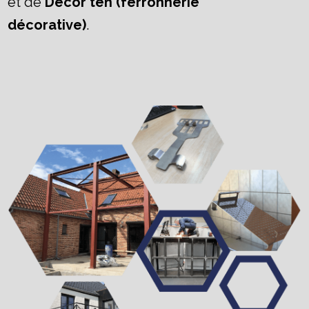
et de
Décor'ten (ferronnerie
décorative)
.